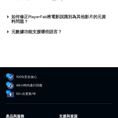
如何修正PlayerFab將電影誤識別為其他影片的元資
料問題？
元數據功能支援哪些語言？
100%安全放心
48小時內進行回復
50+次更新/年
產品與服務
支援與資源