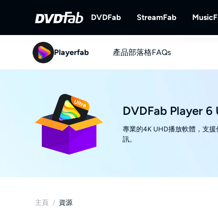
DVDFab
StreamFab
Music
Playerfab
產品
DVDFab
部落格
FAQs
StreamFab
完備的DVD/藍光/UHD方案。
下載串流視訊。
DVDFab Player 6 
專業的4K UHD播放軟體，支
訊。
主頁
/
資源