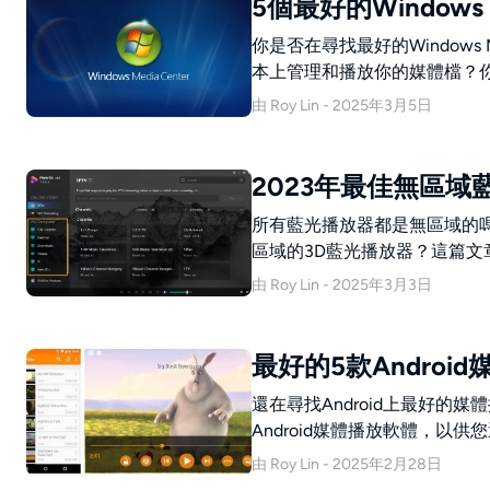
5個最好的Windows
你是否在尋找最好的Windows M
本上管理和播放你的媒體檔？
名最佳Windows Media 
由 Roy Lin - 2025年3月5日
2023年最佳無區域
所有藍光播放器都是無區域的
區域的3D藍光播放器？這篇
沒有任何麻煩的播放藍光內容
由 Roy Lin - 2025年3月3日
最好的5款Androi
還在尋找Android上最好的
Android媒體播放軟體，以供
由 Roy Lin - 2025年2月28日