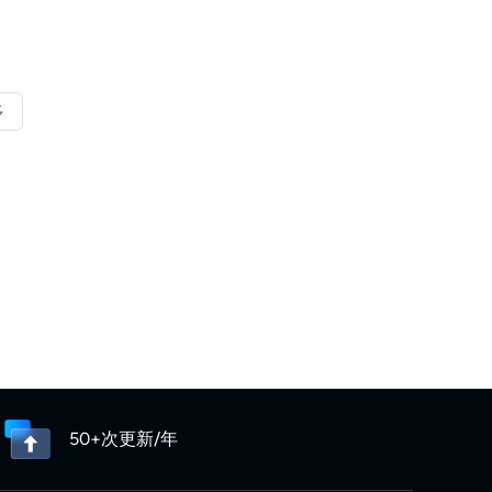
多
50+次更新/年