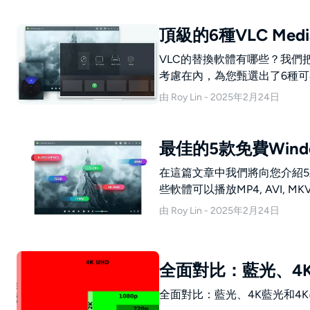
頂級的6種VLC Medi
VLC的替換軟體有哪些？我們
考慮在內，為您甄選出了6種可在
由 Roy Lin - 2025年2月24日
最佳的5款免費Win
在這篇文章中我們將向您介紹5款最棒
些軟體可以播放MP4, AVI, MKV
藍光/UHD藍光電影。
由 Roy Lin - 2025年2月24日
全面對比：藍光、4
全面對比：藍光、4K藍光和4