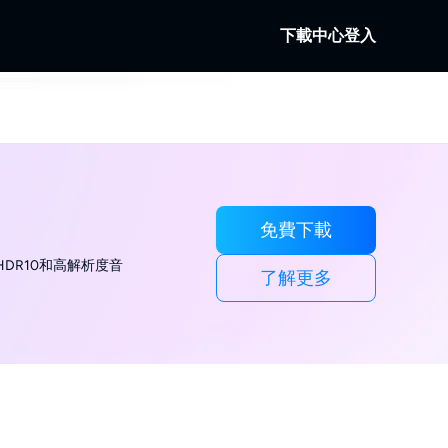
下載中心
登入
b
。
本地/串流視訊。
b
訊。
免費下載
DR10和高解析度音
了解更多