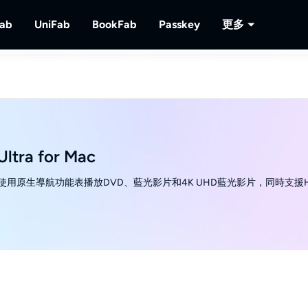
Fab
UniFab
BookFab
Passkey
更多
MusicFab
UniFab
BookFab
Passkey
PlayerFa
下載串流音樂。
人工智慧視頻/音頻增強器。
電子書、漫畫及有聲書的終極解決方案。
解密DVD/藍光/UHD光碟
播放光碟及
RecordFa
錄製串流視
Ultra for Mac
援使用原生導航功能表播放DVD、藍光影片和4K UHD藍光影片，同時支援H