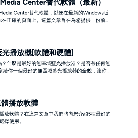
 Media Center替代軟體（最新）
edia Center替代軟體，以便在最新的Windows版
你在正確的頁面上。這篇文章旨在為您提供一份前5
Center替代品的名單。請閱讀更多詳細資訊。
藍光播放機[軟體和硬體]
嗎？什麼是最好的無區域藍光播放器？是否有任何無
文章給你一個最好的無區域藍光播放器的全貌，讓你
。請繼續閱讀，選擇您想要的最佳區域藍光播放器。
d媒體播放軟體
媒體播放軟體？在這篇文章中我們將向您介紹5種最好的
您選擇使用。