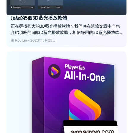
頂級的5個3D藍光播放軟體
正在尋找強大的3D藍光播放軟體？我們將在這篇文章中向您
介紹頂級的5個3D藍光播放軟體，相信好用的3D藍光播放軟
體一定會給您帶來不同凡響的觀賞體驗。
由 Roy Lin - 2023年5月25日