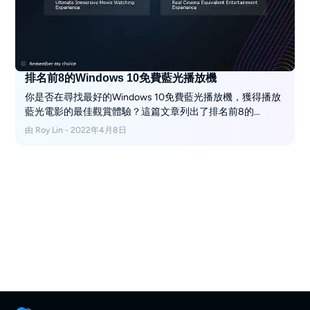
排名前8的Windows 10免費藍光播放機
你是否在尋找最好的Windows 10免費藍光播放機，獲得播放
藍光電影的最佳觀賞體驗？這篇文章列出了排名前8的
Windows藍光播放機供您選擇，並將介紹如何在Windows 10
由 Roy Lin - 2022年4月8日
上使用最好的免費藍光播放軟體DVDFab Player 6輕鬆地播放
藍光電影。現在DVDFab Player 6已經升級為PlayerFab All-
In-One。