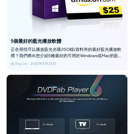
5個最好的藍光播放軟體
正在尋找可以播放藍光光碟/ISO檔/資料夾的最好藍光播放軟
體？我們將向您介紹5種最好的可用於Windows或Mac的藍光
播放軟體。
由 Roy Lin - 2023年5月25日