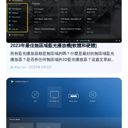
2023年最佳無區域藍光播放機[軟體和硬體]
所有藍光播放器都是無區域的嗎？什麼是最好的無區域藍光
播放器？是否有任何無區域的3D藍光播放器？這篇文章給你
一個最好的無區域藍光播放器的全貌，讓你沒有任何麻煩的
由 Roy Lin - 2025年3月3日
播放藍光內容。請繼續閱讀，選擇您想要的最佳區域藍光播
放器。