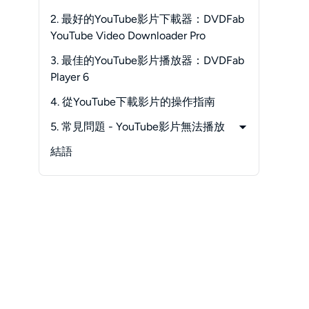
-
網路連接問題
2. 最好的YouTube影片下載器：DVDFab
-
裝置問題
YouTube Video Downloader Pro
-
瀏覽器問題
3. 最佳的YouTube影片播放器：DVDFab
-
YouTube應用程序問題
Player 6
-
YouTube宕機
4. 從YouTube下載影片的操作指南
-
位置限制
5. 常見問題 - YouTube影片無法播放
-
私人影片
-
如何修復YouTube影片正在加載但無
結語
法播放？
-
如何清除YouTube緩存？